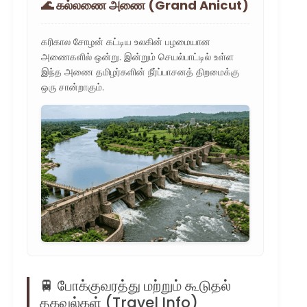
🌊 கல்லணை அணை (Grand Anicut)
கரிகால சோழன் கட்டிய உலகின் பழமையான
அணைகளில் ஒன்று. இன்றும் செயல்பாட்டில் உள்ள
இந்த அணை தமிழர்களின் நீர்ப்பாசனத் திறமைக்கு
ஒரு சான்றாகும்.
🚆 போக்குவரத்து மற்றும் கூடுதல்
தகவல்கள் (Travel Info)