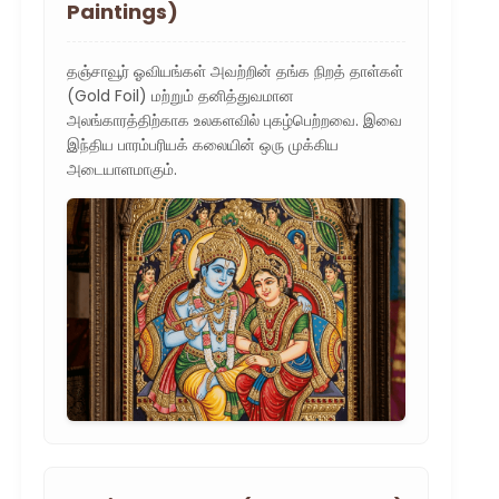
Paintings)
தஞ்சாவூர் ஓவியங்கள் அவற்றின் தங்க நிறத் தாள்கள்
(Gold Foil) மற்றும் தனித்துவமான
அலங்காரத்திற்காக உலகளவில் புகழ்பெற்றவை. இவை
இந்திய பாரம்பரியக் கலையின் ஒரு முக்கிய
அடையாளமாகும்.